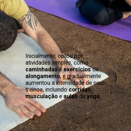
Inicialmente, optou por
atividades simples, como
caminhadas
e
exercícios
de
alongamento
, e gradualmente
aumentou a intensidade de seus
treinos, incluindo
corridas
,
musculação
e
aulas
de
yoga.