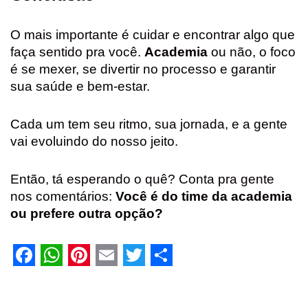
O mais importante é cuidar e encontrar algo que
faça sentido pra você.
Academia
ou não, o foco
é se mexer, se divertir no processo e garantir
sua saúde e bem-estar.
Cada um tem seu ritmo, sua jornada, e a gente
vai evoluindo do nosso jeito.
Então, tá esperando o quê? Conta pra gente
nos comentários:
Você é do time da academia
ou prefere outra opção?
F
W
P
E
T
S
a
h
i
m
w
h