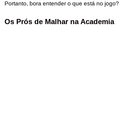
k
p
s
Portanto, bora entender o que está no jogo?
t
Os Prós de Malhar na Academia