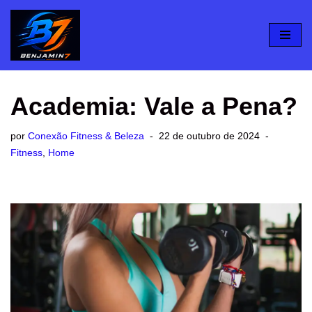
Pular
para
o
conteúdo
Academia: Vale a Pena?
por
Conexão Fitness & Beleza
22 de outubro de 2024
Fitness
,
Home