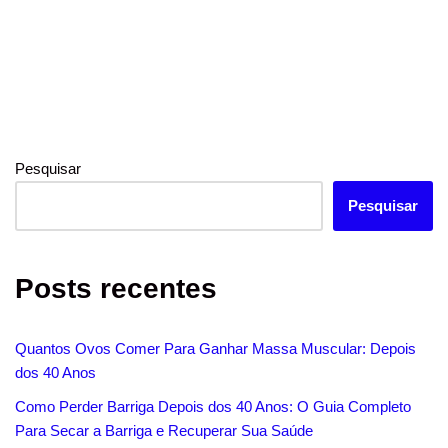
c
a
n
a
i
a
e
t
t
i
t
r
b
s
e
l
t
e
o
A
r
e
o
p
e
r
Pesquisar
k
p
s
t
Pesquisar
Posts recentes
Quantos Ovos Comer Para Ganhar Massa Muscular: Depois
dos 40 Anos
Como Perder Barriga Depois dos 40 Anos: O Guia Completo
Para Secar a Barriga e Recuperar Sua Saúde