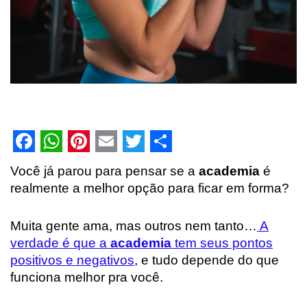
F
W
P
E
T
S
Você já parou para pensar se a
academia
é
a
h
i
m
w
h
realmente a melhor opção para ficar em forma?
c
a
n
a
i
a
e
t
t
i
t
r
Muita gente ama, mas outros nem tanto…
A
verdade é que a
academia
tem seus pontos
b
s
e
l
t
e
positivos e negativos
, e tudo depende do que
o
A
r
e
funciona melhor pra você.
o
p
e
r