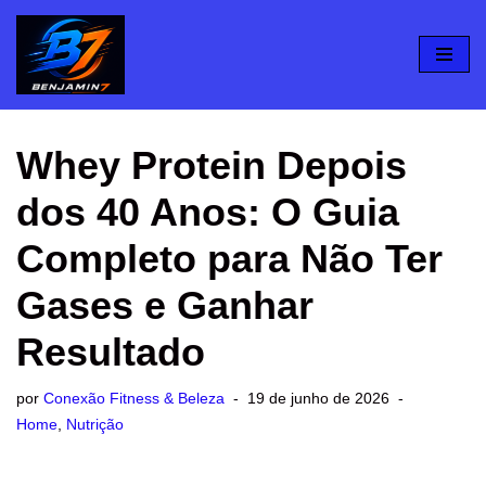
Pular
para
o
conteúdo
Whey Protein Depois
dos 40 Anos: O Guia
Completo para Não Ter
Gases e Ganhar
Resultado
por
Conexão Fitness & Beleza
19 de junho de 2026
Home
,
Nutrição