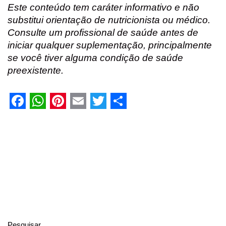
Este conteúdo tem caráter informativo e não
substitui orientação de nutricionista ou médico.
Consulte um profissional de saúde antes de
iniciar qualquer suplementação, principalmente
se você tiver alguma condição de saúde
preexistente.
F
W
P
E
T
S
a
h
i
m
w
h
c
a
n
a
i
a
e
t
t
i
t
r
b
s
e
l
t
e
o
A
r
e
o
p
e
r
Pesquisar