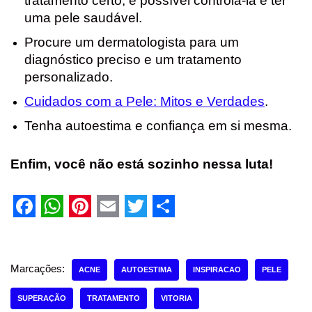
tratamento certo, é possível controlá-la e ter
uma pele saudável.
Procure um dermatologista para um
diagnóstico preciso e um tratamento
personalizado.
Cuidados com a Pele: Mitos e Verdades
.
Tenha autoestima e confiança em si mesma.
Enfim, você não está sozinho nessa luta!
F
W
P
E
T
S
a
h
i
m
w
h
c
a
n
a
i
a
Marcações:
ACNE
AUTOESTIMA
INSPIRACAO
PELE
e
t
t
i
t
r
SUPERAÇÃO
TRATAMENTO
VITORIA