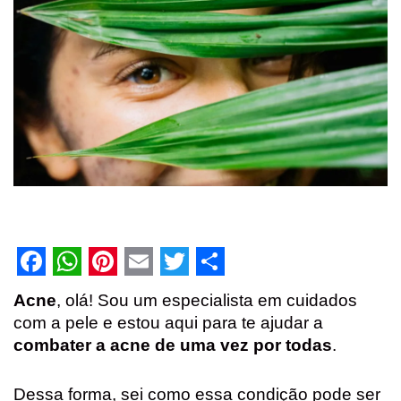
F
W
P
E
T
S
Acne
, olá! Sou um especialista em cuidados
a
h
i
m
w
h
com a pele e estou aqui para te ajudar a
c
a
n
a
i
a
combater a acne de uma vez por todas
.
e
t
t
i
t
r
Dessa forma, sei como essa condição pode ser