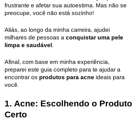
b
s
e
l
t
e
frustrante e afetar sua autoestima. Mas não se
o
A
r
e
preocupe, você não está sozinho!
o
p
e
r
k
p
s
Aliás, ao longo da minha carreira, ajudei
milhares de pessoas a
conquistar uma pele
t
limpa e saudável
.
Afinal, com base em minha experiência,
preparei este guia completo para te ajudar a
encontrar os
produtos para acne
ideais para
você
.
1.
Acne: Escolhendo o Produto
Certo