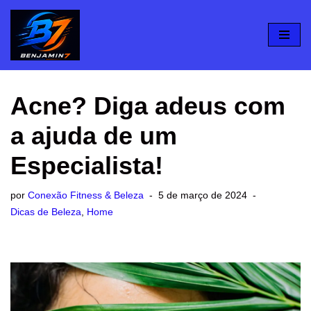
Pular
para
o
conteúdo
Acne? Diga adeus com
a ajuda de um
Especialista!
por
Conexão Fitness & Beleza
5 de março de 2024
Dicas de Beleza
,
Home