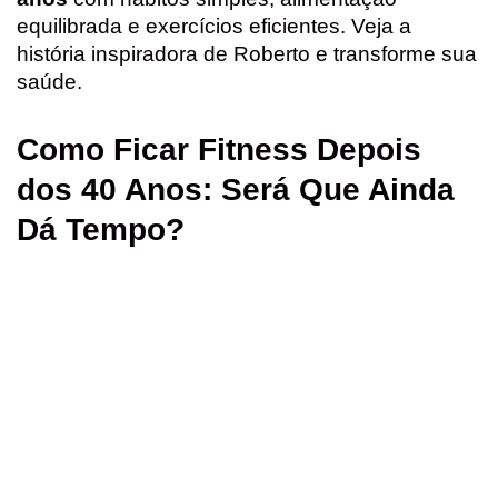
c
a
n
a
i
a
equilibrada e exercícios eficientes. Veja a
história inspiradora de Roberto e transforme sua
e
t
t
i
t
r
saúde.
b
s
e
l
t
e
o
A
r
e
Como Ficar Fitness Depois
o
p
e
r
dos 40 Anos: Será Que Ainda
k
p
s
Dá Tempo?
t