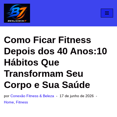
Pular
para
o
conteúdo
Como Ficar Fitness
Depois dos 40 Anos:10
Hábitos Que
Transformam Seu
Corpo e Sua Saúde
por
Conexão Fitness & Beleza
17 de junho de 2026
Home
,
Fitness