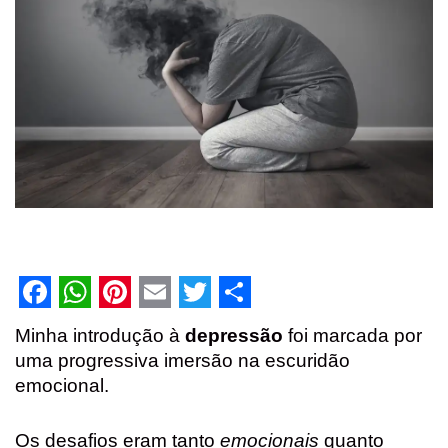
F
W
P
E
T
S
Minha introdução à
depressão
foi marcada por
a
h
i
m
w
h
uma progressiva imersão na escuridão
c
a
n
a
i
a
emocional.
e
t
t
i
t
r
Os desafios eram tanto
emocionais
quanto