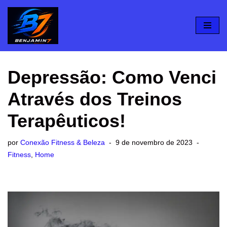
Pular
para
o
conteúdo
Depressão: Como Venci
Através dos Treinos
Terapêuticos!
por
Conexão Fitness & Beleza
9 de novembro de 2023
Fitness
,
Home