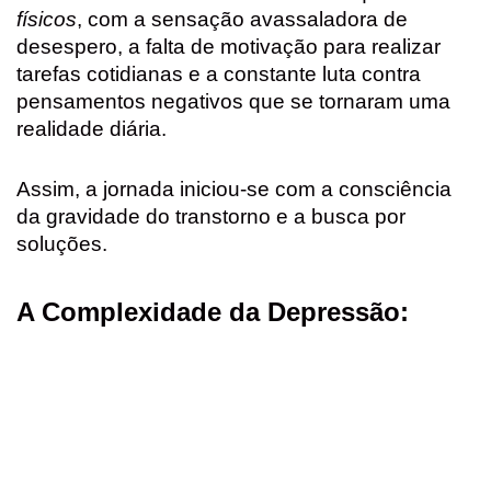
b
s
e
l
t
e
físicos
, com a sensação avassaladora de
o
A
r
e
desespero, a falta de motivação para realizar
o
p
e
r
tarefas cotidianas e a constante luta contra
pensamentos negativos que se tornaram uma
k
p
s
realidade diária.
t
Assim, a jornada iniciou-se com a consciência
da gravidade do transtorno e a busca por
soluções.
A Complexidade da Depressão: