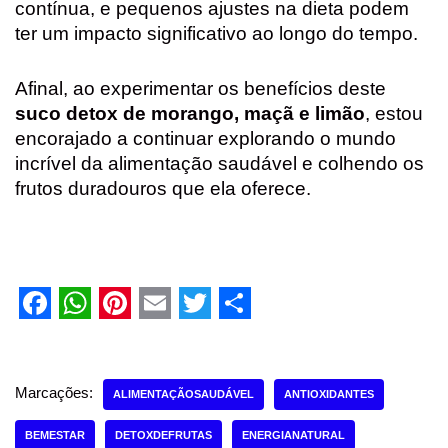
contínua, e pequenos ajustes na dieta podem
ter um impacto significativo ao longo do tempo.
Afinal, ao experimentar os benefícios deste
suco detox de morango, maçã e limão
, estou
encorajado a continuar explorando o mundo
incrível da alimentação saudável e colhendo os
frutos duradouros que ela oferece.
F
W
P
E
T
S
a
h
i
m
w
h
c
a
n
a
i
a
Marcações:
ALIMENTAÇÃOSAUDÁVEL
ANTIOXIDANTES
e
t
t
i
t
r
BEMESTAR
DETOXDEFRUTAS
ENERGIANATURAL