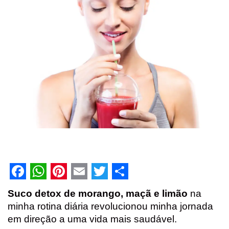
F
W
P
E
T
S
Suco detox de morango, maçã e limão
na
a
h
i
m
w
h
minha rotina diária revolucionou minha jornada
c
a
n
a
i
a
em direção a uma vida mais saudável.