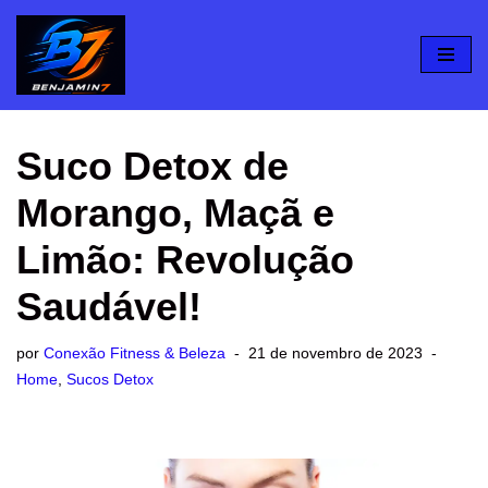
Pular
para
o
conteúdo
Suco Detox de
Morango, Maçã e
Limão: Revolução
Saudável!
por
Conexão Fitness & Beleza
21 de novembro de 2023
Home
,
Sucos Detox