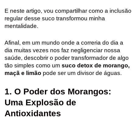
e
t
t
i
t
r
E neste artigo, vou compartilhar como a inclusão
b
s
e
l
t
e
regular desse suco transformou minha
o
A
r
e
mentalidade.
o
p
e
r
k
p
s
Afinal, em um mundo onde a correria do dia a
dia muitas vezes nos faz negligenciar nossa
t
saúde, descobrir o poder transformador de algo
tão simples como um
suco detox de morango,
maçã e limão
pode ser um divisor de águas.
1. O Poder dos Morangos:
Uma Explosão de
Antioxidantes