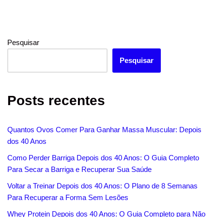
t
b
s
e
l
t
e
o
A
r
e
o
p
e
r
Pesquisar
k
p
s
Pesquisar
t
Posts recentes
Quantos Ovos Comer Para Ganhar Massa Muscular: Depois
dos 40 Anos
Como Perder Barriga Depois dos 40 Anos: O Guia Completo
Para Secar a Barriga e Recuperar Sua Saúde
Voltar a Treinar Depois dos 40 Anos: O Plano de 8 Semanas
Para Recuperar a Forma Sem Lesões
Whey Protein Depois dos 40 Anos: O Guia Completo para Não