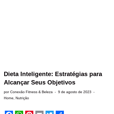
o
p
e
r
k
p
s
t
Dieta Inteligente: Estratégias para
Alcançar Seus Objetivos
por
Conexão Fitness & Beleza
9 de agosto de 2023
Home
,
Nutrição