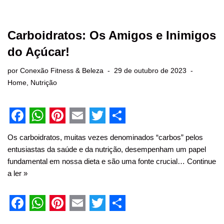
Carboidratos: Os Amigos e Inimigos
do Açúcar!
por
Conexão Fitness & Beleza
29 de outubro de 2023
Home
,
Nutrição
F
W
P
E
T
S
Os carboidratos, muitas vezes denominados “carbos” pelos
a
h
i
m
w
h
entusiastas da saúde e da nutrição, desempenham um papel
c
a
n
a
i
a
fundamental em nossa dieta e são uma fonte crucial…
Continue
a ler »
e
t
t
i
t
r
b
s
e
l
t
e
o
A
r
e
F
W
P
E
T
S