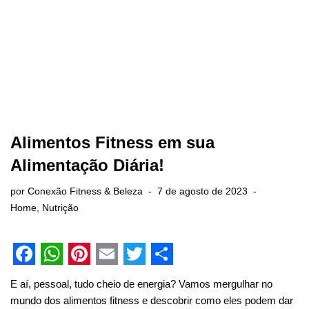
Alimentos Fitness em sua
Alimentação Diária!
por
Conexão Fitness & Beleza
7 de agosto de 2023
Home
,
Nutrição
F
W
P
E
T
S
E aí, pessoal, tudo cheio de energia? Vamos mergulhar no
a
h
i
m
w
h
mundo dos alimentos fitness e descobrir como eles podem dar