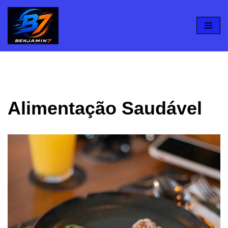
Pular
para
o
conteúdo
Alimentação Saudável