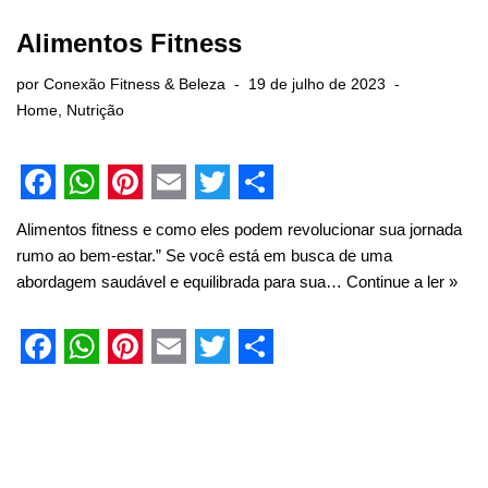
Alimentos Fitness
por
Conexão Fitness & Beleza
19 de julho de 2023
Home
,
Nutrição
F
W
P
E
T
S
Alimentos fitness e como eles podem revolucionar sua jornada
a
h
i
m
w
h
rumo ao bem-estar.” Se você está em busca de uma
c
a
n
a
i
a
abordagem saudável e equilibrada para sua…
Continue a ler »
e
t
t
i
t
r
b
s
e
l
t
e
F
W
P
E
T
S
o
A
r
e
a
h
i
m
w
h
o
p
e
r
c
a
n
a
i
a
k
p
s
e
t
t
i
t
r