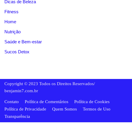
Dicas de Beleza
Fitness
Home
Nutrição
Saúde e Bem-estar
Sucos Detox
Copyright © 2023 Todos os Direitos Reservados/
benjamin7.com.br
Contato
Política de Comentários
Política de Cookies
Política de Privacidade
Quem Somos
Termos de Uso
Transparência
Neve
| Movido a
WordPress