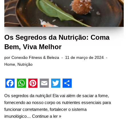
Os Segredos da Nutrição: Coma
Bem, Viva Melhor
por
Conexão Fitness & Beleza
11 de março de 2024
Home
,
Nutrição
F
W
P
E
T
S
Os segredos da nutrição! Ela vai além de saciar a fome,
a
h
i
m
w
h
fornecendo ao nosso corpo os nutrientes essenciais para
c
a
n
a
i
a
funcionar corretamente, fortalecer o sistema
imunológico…
Continue a ler »
e
t
t
i
t
r