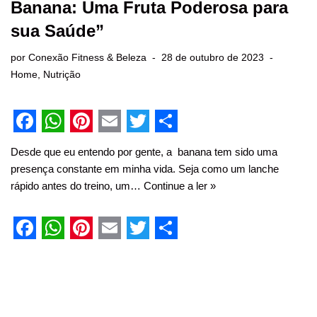
Banana: Uma Fruta Poderosa para
sua Saúde”
por
Conexão Fitness & Beleza
28 de outubro de 2023
Home
,
Nutrição
F
W
P
E
T
S
Desde que eu entendo por gente, a banana tem sido uma
a
h
i
m
w
h
presença constante em minha vida. Seja como um lanche
c
a
n
a
i
a
rápido antes do treino, um…
Continue a ler »
e
t
t
i
t
r
b
s
e
l
t
e
F
W
P
E
T
S
o
A
r
e
a
h
i
m
w
h
o
p
e
r
c
a
n
a
i
a
k
p
s