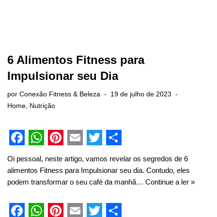
6 Alimentos Fitness para
Impulsionar seu Dia
por
Conexão Fitness & Beleza
19 de julho de 2023
Home
,
Nutrição
F
W
P
E
T
S
Oi pessoal, neste artigo, vamos revelar os segredos de 6
a
h
i
m
w
h
alimentos Fitness para Impulsionar seu dia. Contudo, eles
c
a
n
a
i
a
podem transformar o seu café da manhã…
Continue a ler »
e
t
t
i
t
r
b
s
e
l
t
e