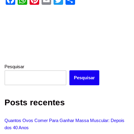
o
p
a
h
nt
m
wi
h
o
p
c
at
er
ail
tt
ar
k
e
s
e
er
e
b
A
st
o
p
o
p
k
Pesquisar
Pesquisar
Posts recentes
Quantos Ovos Comer Para Ganhar Massa Muscular: Depois
dos 40 Anos