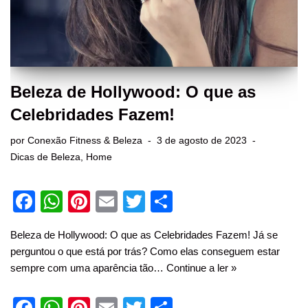
Beleza de Hollywood: O que as
Celebridades Fazem!
por
Conexão Fitness & Beleza
3 de agosto de 2023
Dicas de Beleza
,
Home
F
W
Pi
E
T
S
a
h
nt
m
wi
h
Beleza de Hollywood: O que as Celebridades Fazem! Já se
c
at
er
ail
tt
ar
perguntou o que está por trás? Como elas conseguem estar
e
s
e
er
e
sempre com uma aparência tão…
Continue a ler »
b
A
st
F
W
Pi
E
T
S